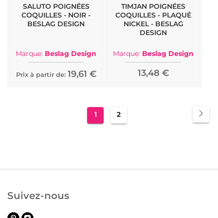
SALUTO POIGNÉES
TIMJAN POIGNÉES
COQUILLES - NOIR -
COQUILLES - PLAQUÉ
BESLAG DESIGN
NICKEL - BESLAG
DESIGN
Marque:
Beslag Design
Marque:
Beslag Design
13,48 €
19,61 €
Prix à partir de:
Page
Pa
Sui
You're
Page
1
2
currently
reading
page
Suivez-nous