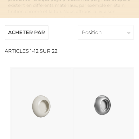
existent en différents matériaux, par exemple en étain,
finition chromé et laiton. Nous offrons la livraison
gratuite sur tous nos produits avec habituellement un
délai de livraison de moins de 5 jours ouvrés.
ACHETER PAR
ARTICLES
1
-
12
SUR
22