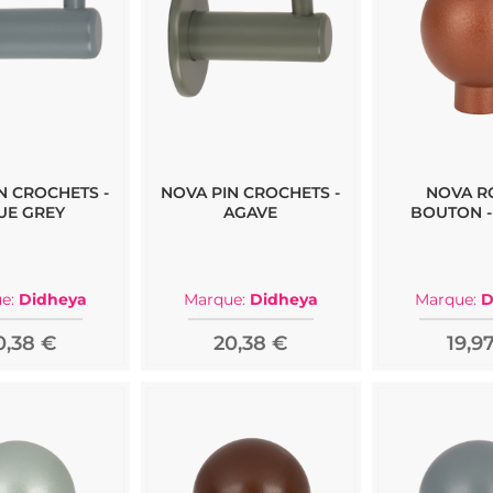
N CROCHETS -
NOVA PIN CROCHETS -
NOVA 
UE GREY
AGAVE
BOUTON -
e:
Didheya
Marque:
Didheya
Marque:
D
0,38 €
20,38 €
19,9