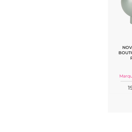
NOV
BOUTO
Marqu
1