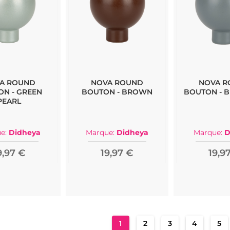
A ROUND
NOVA ROUND
NOVA 
N - GREEN
BOUTON - BROWN
BOUTON - B
PEARL
e:
Didheya
Marque:
Didheya
Marque:
D
9,97 €
19,97 €
19,9
Page
You're currently reading pag
Page
Page
Page
Pa
1
2
3
4
5