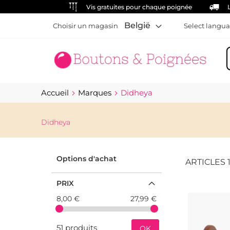
Vis gratuites pour chaque poignée
België
Choisir un magasin
Select langua
C
Accueil
Marques
Didheya
Didheya
Options d'achat
ARTICLES
PRIX
8,00 €
27,99 €
51 produits
OK