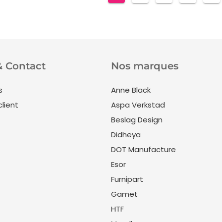
& Contact
Nos marques
s
Anne Black
client
Aspa Verkstad
Beslag Design
Didheya
DOT Manufacture
Esor
Furnipart
Gamet
HTF