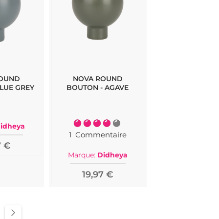
ROUND
NOVA ROUND
LUE GREY
BOUTON - AGAVE
Notation:
idheya
80%
1
Commentaire
7 €
Marque:
Didheya
19,97 €
e
ge
Page
Suivant