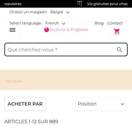
Vis gratuites pour chaque poignée
Choisir un magasin
België
Select language:
French
Blog
Contact
dehaze
Mon pani
shopping_cart
search
Marques
ACHETER PAR
ARTICLES
1
-
12
SUR
889