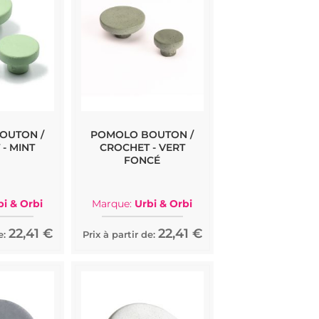
OUTON /
POMOLO BOUTON /
- MINT
CROCHET - VERT
FONCÉ
bi & Orbi
Marque:
Urbi & Orbi
22,41 €
22,41 €
e:
Prix à partir de: