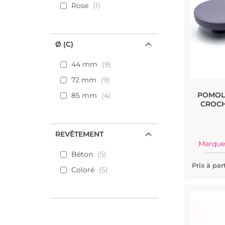
Rose
1
Ø (C)
44 mm
9
72 mm
9
POMOL
85 mm
4
CROCH
REVÊTEMENT
Marque
Béton
5
Prix à part
Coloré
5