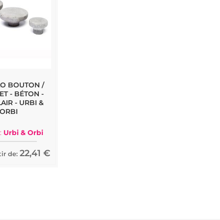
O BOUTON /
T - BÉTON -
AIR - URBI &
ORBI
:
Urbi & Orbi
22,41 €
ir de: