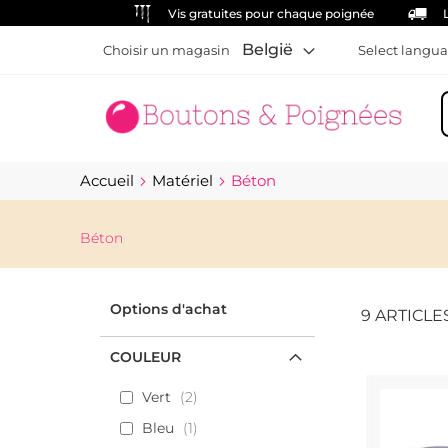
Vis gratuites pour chaque poignée
België
Choisir un magasin
Select langua
C
Accueil
Matériel
Béton
Béton
Options d'achat
9
ARTICLE
COULEUR
Vert
2
Bleu
1