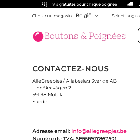
Vis gratuites pour chaque poignée
België
Choisir un magasin
Select langua
C
CONTACTEZ-NOUS
AlleGreepjes / Allabeslag Sverige AB
Lindåkravägen 2
591 98 Motala
Suède
Adresse email:
info@allegreepjes.be
Numéro de TVA: SE556917867501