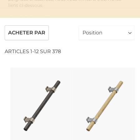
liens ci-dessous.
Poignées à coupelle >>
Poignées encastrées >>
ACHETER PAR
ARTICLES
1
-
12
SUR
378