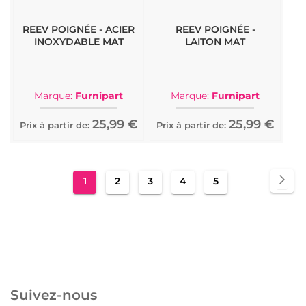
REEV POIGNÉE - ACIER
REEV POIGNÉE -
INOXYDABLE MAT
LAITON MAT
Marque:
Furnipart
Marque:
Furnipart
25,99 €
25,99 €
Prix à partir de:
Prix à partir de:
Page
Pa
Sui
You're
Page
Page
Page
Page
1
2
3
4
5
currently
reading
page
Suivez-nous