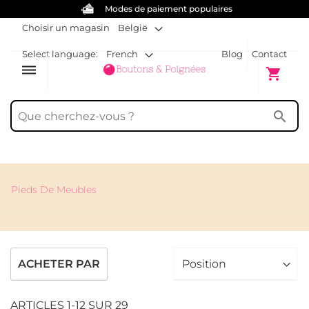
t populaires
Vis gratuites pour chaqu
Choisir un magasin
België
Select language:
French
Blog
Contact
dehaze
Mon pani
shopping_cart
search
Pieds De Meubles
ACHETER PAR
ARTICLES
1
-
12
SUR
29