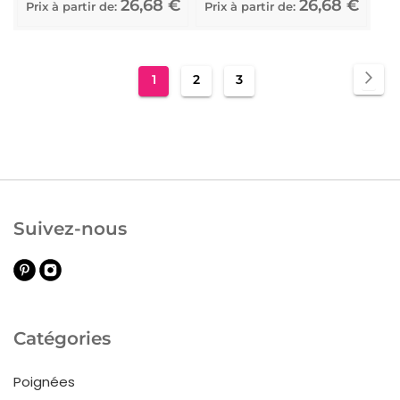
26,68 €
26,68 €
Prix à partir de:
Prix à partir de:
Page
Pa
Sui
You're
Page
Page
1
2
3
currently
reading
page
Suivez-nous
Catégories
Poignées