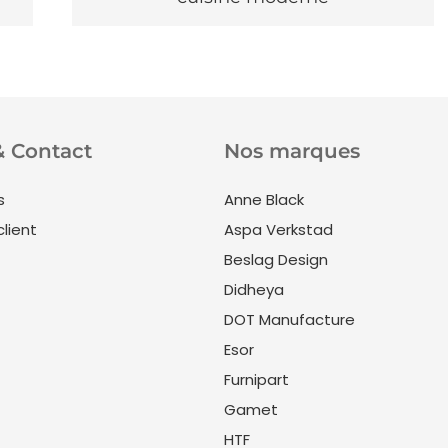
& Contact
Nos marques
s
Anne Black
client
Aspa Verkstad
Beslag Design
Didheya
DOT Manufacture
Esor
Furnipart
Gamet
HTF