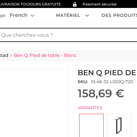
LIVRAISON TOUJOURS GRATUITE
Paiement sécurisé
French
MATÉRIEL
DES PRODUIT
ge:
hercher
stad
Ben Q Pied de table - Blanc
BEN Q PIED DE
SKU
10-46-32-L550Q-720
158,69 €
VARIANTES: