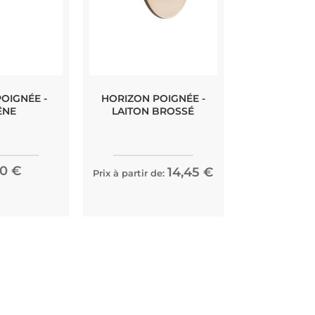
OIGNÉE -
HORIZON POIGNÉE -
JOIN POIGNÉ
ÊNE
LAITON BROSSÉ
40 €
14,45 €
Prix à partir de:
Prix à partir de