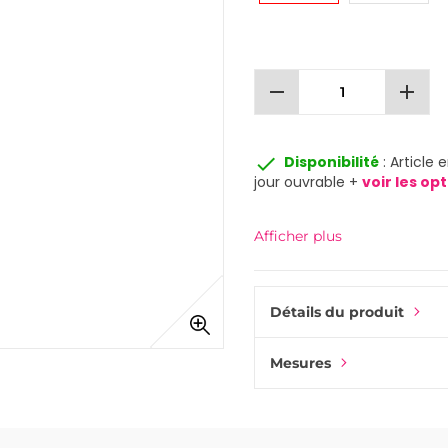
remove
add
done
Disponibilité
: Article
jour ouvrable +
voir les op
Afficher plus
Détails du produit
Mesures