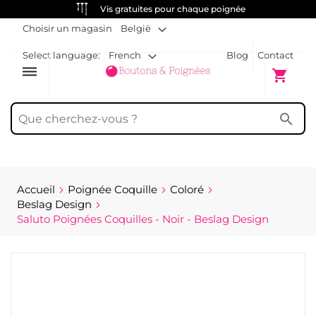
Vis gratuites pour chaque poignée
Choisir un magasin
België
Select language:
French
Blog
Contact
dehaze
Mon pani
shopping_cart
search
Accueil
Poignée Coquille
Coloré
Beslag Design
Saluto Poignées Coquilles - Noir - Beslag Design
Passer
à
la
fin
de