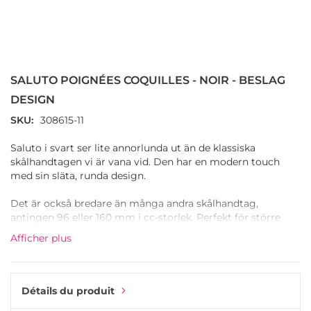
Passer
au
début
SALUTO POIGNÉES COQUILLES - NOIR - BESLAG
de
la
DESIGN
Galerie
SKU
308615-11
d’images
Saluto i svart ser lite annorlunda ut än de klassiska
skålhandtagen vi är vana vid. Den har en modern touch
med sin släta, runda design.
Det är också bredare än många andra skålhandtag,
antingen 96 eller 160 mm i cc-storlek. Perfekt för större
kökslådor eller om du vill byta ut befintliga handtag och
Afficher plus
täcka de gamla skruvhålen.
Détails du produit