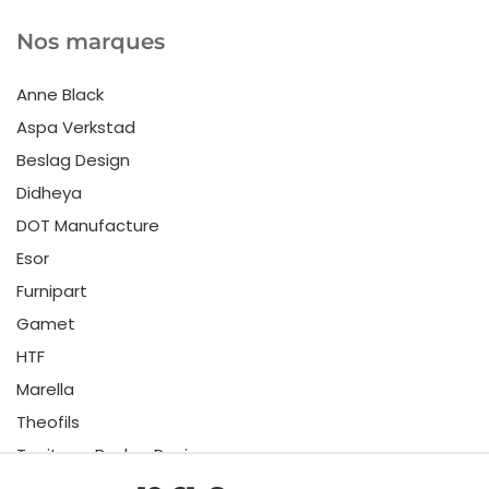
Nos marques
Anne Black
Aspa Verkstad
Beslag Design
Didheya
DOT Manufacture
Esor
Furnipart
Gamet
HTF
Marella
Theofils
Toniton x Beslag Design
Twentytwo