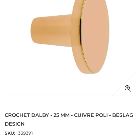
galerie
d’images
Passer
au
début
CROCHET DALBY - 25 MM - CUIVRE POLI - BESLAG
de
la
DESIGN
Galerie
SKU
339391
d’images