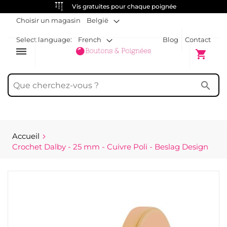
Vis gratuites pour chaque poignée
Choisir un magasin
België
Select language:
French
Blog
Contact
dehaze
Mon pani
shopping_cart
search
Accueil
Crochet Dalby - 25 mm - Cuivre Poli - Beslag Design
Passer
à
la
fin
de
la