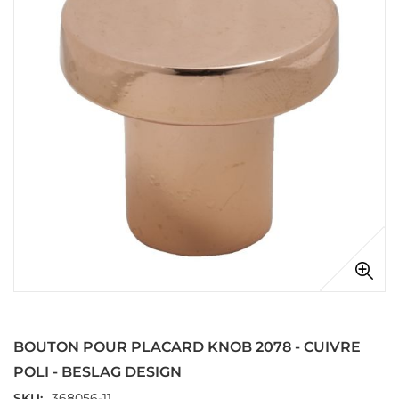
la
galerie
d’images
Passer
au
début
BOUTON POUR PLACARD KNOB 2078 - CUIVRE
de
la
POLI - BESLAG DESIGN
Galerie
SKU
368056-11