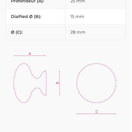
Profondeur (A):
25 mm
DiaPied Ø (B):
15 mm
Ø (C):
28 mm