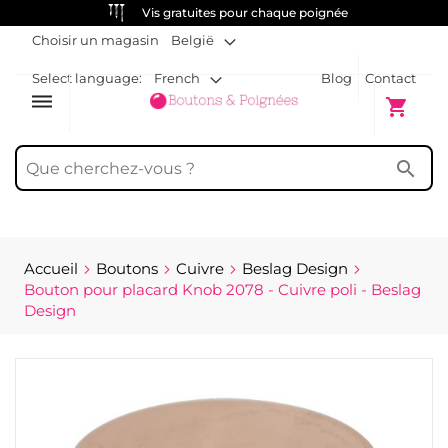
Vis gratuites pour chaque poignée
Choisir un magasin
België
Select language:
French
Blog
Contact
dehaze
Mon pani
shopping_cart
search
Accueil
Boutons
Cuivre
Beslag Design
Bouton pour placard Knob 2078 - Cuivre poli - Beslag
Design
Passer
à
la
fin
de