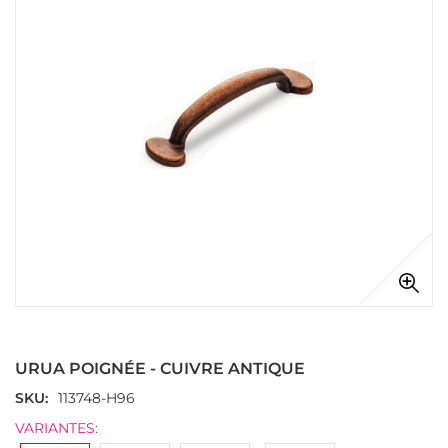
galerie
d’images
Passer
au
début
URUA POIGNÉE - CUIVRE ANTIQUE
de
la
SKU
113748-H96
Galerie
VARIANTES:
d’images