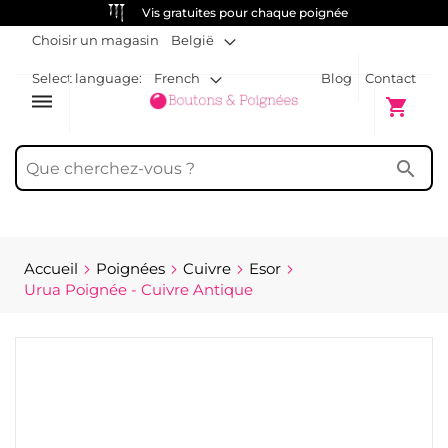
Vis gratuites pour chaque poignée
Choisir un magasin
België
Select language:
French
Blog
Contact
dehaze
Mon pani
shopping_cart
search
Accueil
Poignées
Cuivre
Esor
Urua Poignée - Cuivre Antique
Passer
à
la
fin
de
la