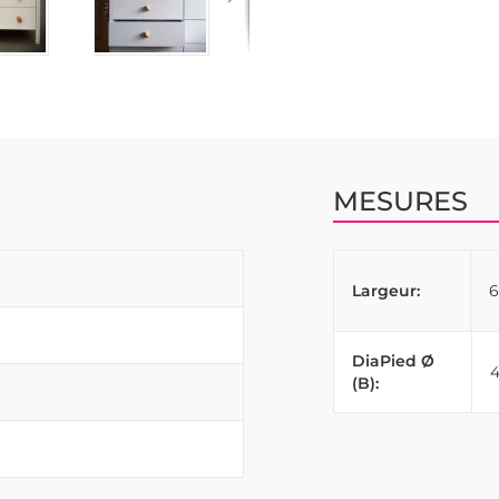
MESURES
Largeur:
DiaPied Ø
(B):