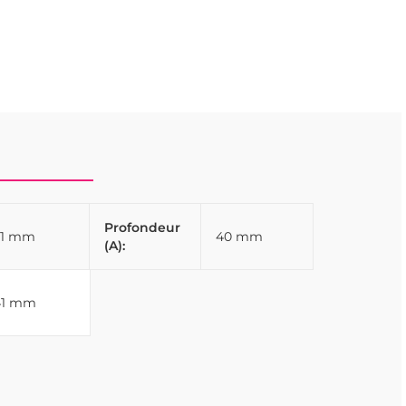
Profondeur
61 mm
40 mm
(A):
41 mm