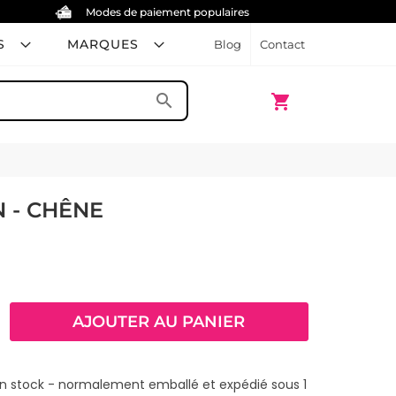
Modes de paiement populaires
S
MARQUES
Blog
Contact
Mon panier
search
shopping_cart
 - CHÊNE
AJOUTER AU PANIER
 en stock - normalement emballé et expédié sous 1