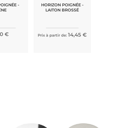
OIGNÉE -
HORIZON POIGNÉE -
JOIN POIGNÉ
ÊNE
LAITON BROSSÉ
40 €
14,45 €
Prix à partir de:
Prix à partir de