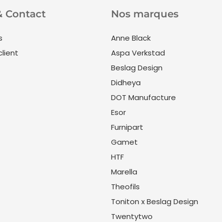
& Contact
Nos marques
s
Anne Black
client
Aspa Verkstad
Beslag Design
Didheya
DOT Manufacture
Esor
Furnipart
Gamet
HTF
Marella
Theofils
Toniton x Beslag Design
Twentytwo