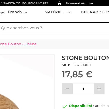
LIVRAISON TOUJOURS GRATUITE
Paiement sécurisé
French
MATÉRIEL
DES PRODUIT
ge:
hercher
tone Bouton - Chêne
STONE BOUTON
SKU
165250-K61
17,85 €
remove
add
done
Disponibilité
: Article