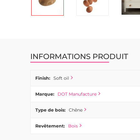
Passer
au
début
de
la
INFORMATIONS PRODUIT
Galerie
d’images
Finish:
Soft oil
Marque:
DOT Manufacture
Type de bois:
Chêne
Revêtement:
Bois