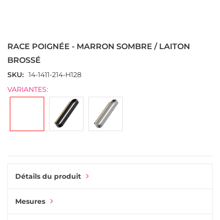
Passer
au
début
RACE POIGNÉE - MARRON SOMBRE / LAITON
de
la
BROSSÉ
Galerie
SKU
14-1411-214-H128
d’images
VARIANTES:
Détails du produit
Mesures