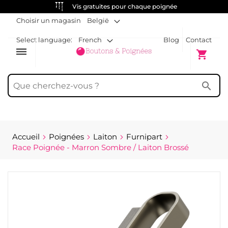
Vis gratuites pour chaque poignée
Choisir un magasin
België
Select language:
French
Blog
Contact
dehaze
Mon pani
shopping_cart
search
Accueil
Poignées
Laiton
Furnipart
Race Poignée - Marron Sombre / Laiton Brossé
Passer
à
la
fin
de
la